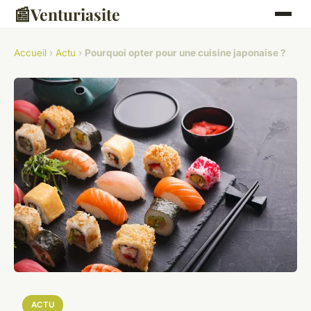
📰
Venturiasite
Accueil
›
Actu
›
Pourquoi opter pour une cuisine japonaise ?
ACTU