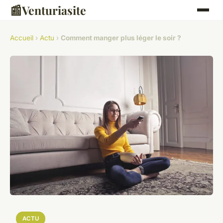
📰
Venturiasite
Accueil
›
Actu
›
Comment manger plus léger le soir ?
ACTU